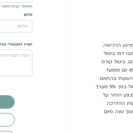
מאפשר קבלת מספר 
טלפון
כישה בטווח זמן של עד 14 יום מרגע הרכישה,
הערה לטקבאדי בע"מ
בו דמי ביטול
הנמוך מביניהם. ביטול קורס
שהחל יתאפשר בתנאים הבאים: 1. טרם עברו 45 יום ממועד
חיר השעתי בהתאם
למסלול השעות שנלקח בפועל. 3. ייגבו דמי ביטול בסך 5% מערך
יתן לבצע החזר על
יצועה. שעות ההדרכה
שך שנה מיום