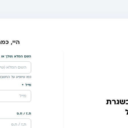
היי, כמ
השם המלא (שלך או 
כמו שיופיע על החשבונ
מייל
בשגרת
ת.ז / ח.פ