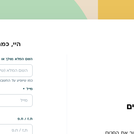
היי, כמ
השם המלא (שלך או 
כמו שיופיע על החשבונ
מייל
ם
ת.ז / ח.פ
ור את הסכום