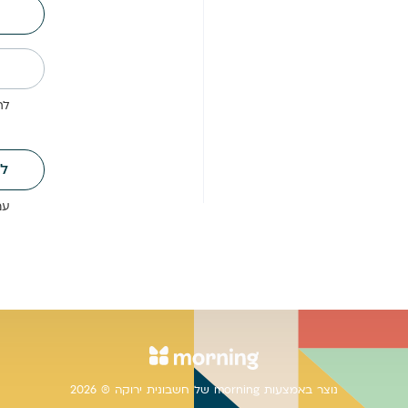
לתשלו
ל
עם Paypal אפשר 
נוצר באמצעות morning של חשבונית ירוקה ® 2026