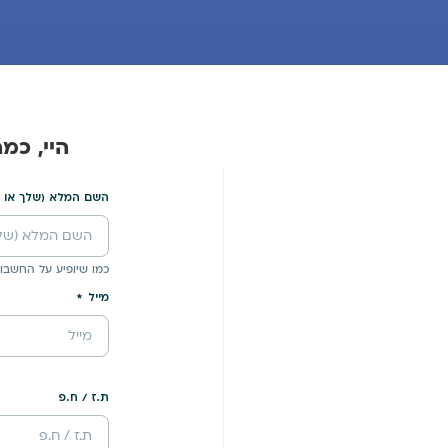
היי, כמ
השם המלא (שלך או 
כמו שיופיע על החשבונ
מייל
ת.ז / ח.פ