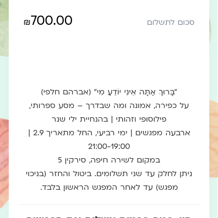
700.00
₪
סכום לתשלום
״בָּרוּךְ אַתָּה אֵינִי יוֹדֵעַ מִי״ (אברהם חלפי)
על כפירה, אמונה ומה שבדרך – מסע ספרותי,
פילוסופי וזהותי | בהנחיית ילי שנר
ארבעה מפגשים | ימי רביעי, החל מתאריך 2.9 |
21:00-19:00
במקום לשירה חיפה, סירקין 5
ניתן לחלק עד שני תשלומים. ביטול והחזר (בניכוי
מפגש) עד לאחר המפגש הראשון בלבד.