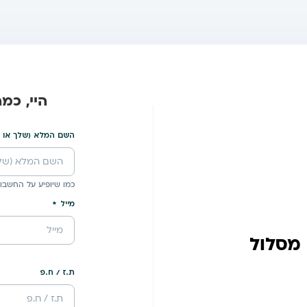
היי, כמ
השם המלא (שלך או 
כמו שיופיע על החשבונ
מייל
 מסלול
ת.ז / ח.פ