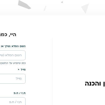
היי, כמ
השם המלא (שלך או 
כמו שיופיע על החשבונ
מייל
ן והכנה
ת.ז / ח.פ