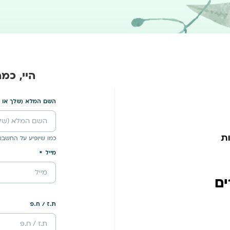
היי, כמ
השם המלא (שלך או 
ת
כמו שיופיע על החשבונ
מייל
ים
ת.ז / ח.פ