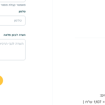
מאפשר קבלת מספר 
טלפון
הערה לבטן מלאה
ם:
זוג משתתפים = 738 ש"ח | שלושה משתתפים = 1,107 ש"ח |