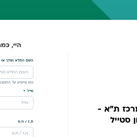
היי, כמ
השם המלא (שלך או 
כמו שיופיע על החשבונ
מייל
רכז ת"א -
 סטייל
ת.ז / ח.פ